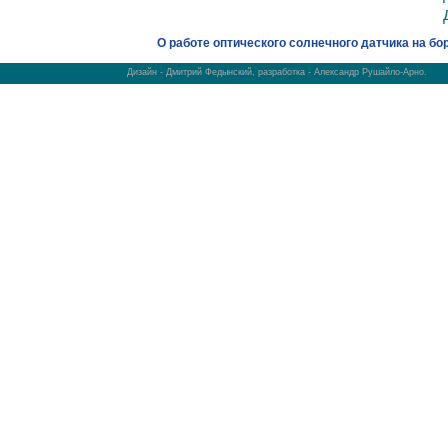
О работе оптического солнечного датчика на бо
Дизайн - Дмитрий Федынский, разработка - Александр Рушайло-Арно.