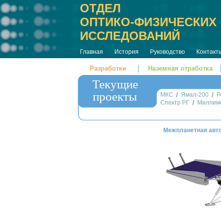
ОТДЕЛ
ОПТИКО-ФИЗИЧЕСКИХ
ИССЛЕДОВАНИЙ
Главная
История
Руководство
Контакт
Разработки
Наземная отработка
Текущие
проекты
МКС
/
Ямал-200
/
Р
Спектр РГ
/
Миллим
Межпланетная авто