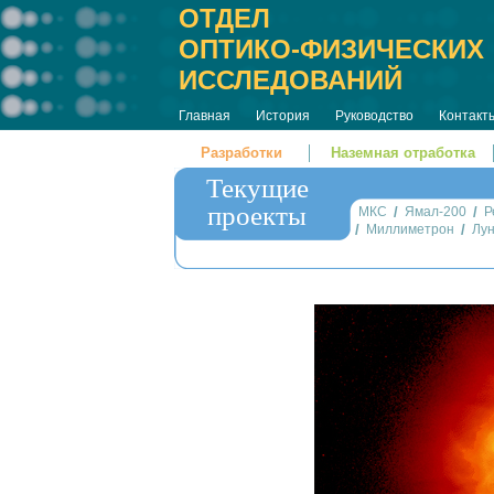
ОТДЕЛ
ОПТИКО-ФИЗИЧЕСКИХ
ИССЛЕДОВАНИЙ
Главная
История
Руководство
Контакт
Разработки
Наземная отработка
Текущие
проекты
МКС
/
Ямал-200
/
Р
/
Миллиметрон
/
Лун