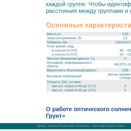
каждой группе. Чтобы идентиф
расстояния между группами и
Основные характерист
Масса, кг
0,65
Энергопотребление, Вт
2,5
Габариты, мм
120х112х7
Поле зрения, град
в плоскости OXZ
-60 - +6
в плоскости OYZ
-31 - +3
Частота обновления данных, Гц
4
Интерфейс информационного
MILSTD-15
обмена
Вероятность безотказной работы
0,98
вектор направ
Выходная информация
Солнце
Точность (3σ), угл.мин
при угл. скорости КА до 0,1°/с
3
при угл. скорости КА до 1,0°/с
5
О работе оптического солнеч
Грунт»
Дизайн - Дмитрий Федынский, разработка - Александр Рушайло-Арно.