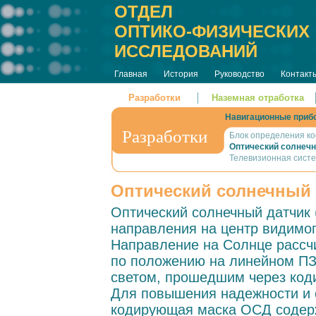
ОТДЕЛ
ОПТИКО-ФИЗИЧЕСКИХ
ИССЛЕДОВАНИЙ
Главная
История
Руководство
Контакт
Разработки
Наземная отработка
Навигационные приб
Разработки
Блок определения ко
Оптический солнеч
Телевизионная сист
Оптический солнечный 
Оптический солнечный датчик
направления на центр видимог
Направление на Солнце рассч
по положению на линейном ПЗ
светом, прошедшим через код
Для повышения надежности и 
кодирующая маска ОСД содерж